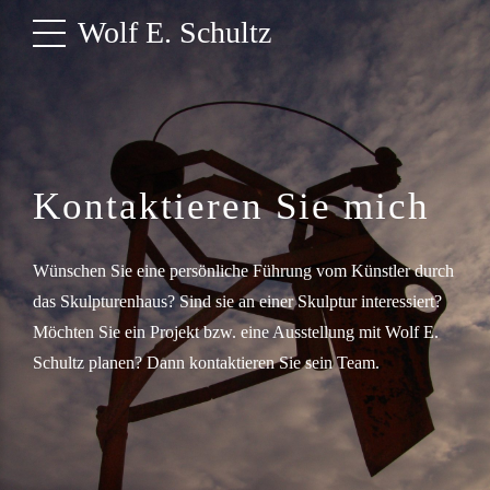
Wolf E. Schultz
Kontaktieren Sie mich
Wünschen Sie eine persönliche Führung vom Künstler durch
das Skulpturenhaus? Sind sie an einer Skulptur interessiert?
Möchten Sie ein Projekt bzw. eine Ausstellung mit Wolf E.
Schultz planen? Dann kontaktieren Sie sein Team.