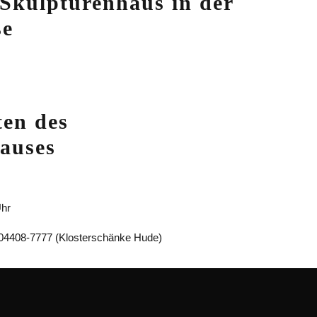
 Skulpturenhaus in der
se
ten des
auses
Uhr
f 04408-7777 (Klosterschänke Hude)